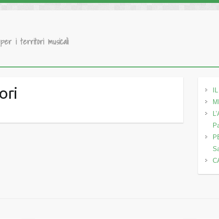
 per i territori musicali
ori
I
M
L
Pa
P
Sa
C