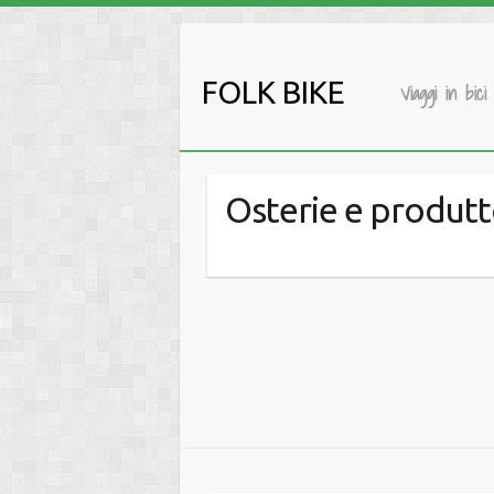
Salta
al
contenuto
FOLK BIKE
Viaggi in bici
Osterie e produtt