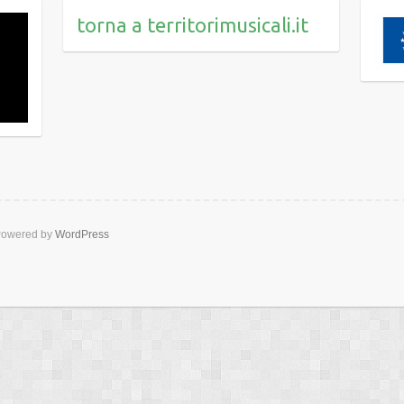
torna a territorimusicali.it
owered by
WordPress