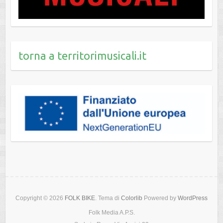
torna a territorimusicali.it
Copyright © 2026
FOLK BIKE
. Tema di
Colorlib
Powered by
WordPress
Folk Media A.P.S.