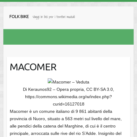
Salta
al
FOLK BIKE
Viaggi in bici per i territori musicali
contenuto
MACOMER
Di Keraunos92 – Opera propria, CC BY-SA 3.0,
https://commons.wikimedia.org/w/index.php?
curid=16127018
Macomer è un comune italiano di 9 861 abitanti della
provincia di Nuoro, situato a 563 metri sul livello del mare,
alle pendici della catena del Marghine, di cui è il centro
principale, arroccata sulle rive del rio S’Adde. Insignito del