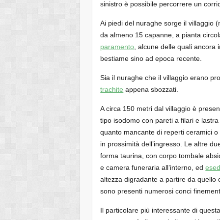
sinistro è possibile percorrere un corr
Ai piedi del nuraghe sorge il villaggi
da almeno 15 capanne, a pianta circolar
paramento
, alcune delle quali ancora i
bestiame sino ad epoca recente.
Sia il nuraghe che il villaggio erano pr
trachite
appena sbozzati.
A circa 150 metri dal villaggio è prese
tipo isodomo con pareti a filari e lastra
quanto mancante di reperti ceramici o
in prossimità dell’ingresso. Le altre d
forma taurina, con corpo tombale absi
e camera funeraria all’interno, ed
esed
altezza digradante a partire da quello c
sono presenti numerosi conci finemen
Il particolare più interessante di quest