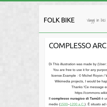
Salta
al
contenuto
FOLK BIKE
Viaggi in bici
COMPLESSO ARC
Di This illustration was made by (Use
You are free to use it for any purpo
license.Example : © Michel Royon / 
Wikimedia projects, I would be hap
Thanks !Ce message en
https://commons.wik
Il
complesso nuragico di Tamùli
è un
medio (
1500
–
1200 a.C.
). È situato ad