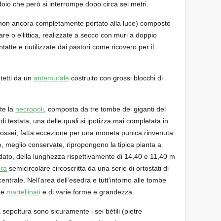
idoio che però si interrompe dopo circa sei metri.
o (non ancora completamente portato alla luce) composto
e o ellittica, realizzate a secco con muri a doppio
ntatte e riutilizzate dai pastori come ricovero per il
otetti da un
antemurale
costruito con grossi blocchi di
nte la
necropoli
, composta da tre tombe dei giganti del
 di testata, una delle quali si ipotizza mai completata in
 ossei, fatta eccezione per una moneta punica rinvenuta
ue, meglio conservate, ripropongono la tipica pianta a
dato, della lunghezza rispettivamente di 14,40 e 11,40 m
ra
semicircolare circoscritta da una serie di ortostati di
entrale. Nell’area dell’esedra e tutt’intorno alle tombe
te
martellinati
e di varie forme e grandezza.
a sepoltura sono sicuramente i sei bétili (pietre