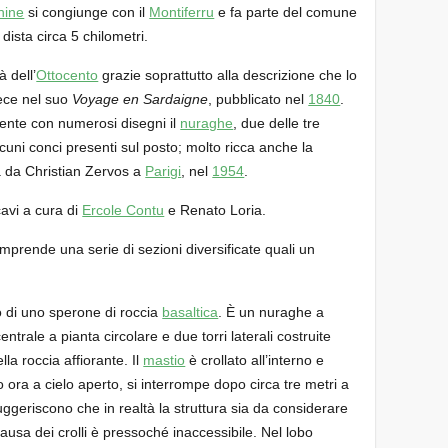
hine
si congiunge con il
Montiferru
e fa parte del comune
 dista circa 5 chilometri.
à dell’
Ottocento
grazie soprattutto alla descrizione che lo
ece nel suo
Voyage en Sardaigne
, pubblicato nel
1840
.
mente con numerosi disegni il
nuraghe
, due delle tre
cuni conci presenti sul posto; molto ricca anche la
a da Christian Zervos a
Parigi
, nel
1954
.
avi a cura di
Ercole Contu
e Renato Loria.
mprende una serie di sezioni diversificate quali un
to di uno sperone di roccia
basaltica
. È un nuraghe a
ntrale a pianta circolare e due torri laterali costruite
lla roccia affiorante. Il
mastio
è crollato all’interno e
o ora a cielo aperto, si interrompe dopo circa tre metri a
ggeriscono che in realtà la struttura sia da considerare
ausa dei crolli è pressoché inaccessibile. Nel lobo