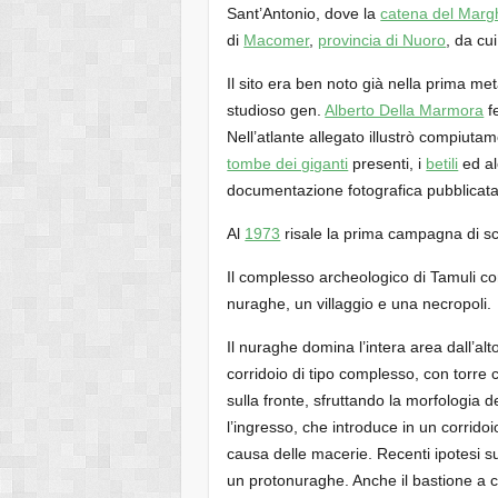
Sant’Antonio, dove la
catena del Marg
di
Macomer
,
provincia di Nuoro
, da cui
Il sito era ben noto già nella prima met
studioso gen.
Alberto Della Marmora
f
Nell’atlante allegato illustrò compiuta
tombe dei giganti
presenti, i
betili
ed al
documentazione fotografica pubblicat
Al
1973
risale la prima campagna di sc
Il complesso archeologico di Tamuli co
nuraghe, un villaggio e una necropoli.
Il nuraghe domina l’intera area dall’al
corridoio di tipo complesso, con torre ce
sulla fronte, sfruttando la morfologia de
l’ingresso, che introduce in un corridoi
causa delle macerie. Recenti ipotesi su
un protonuraghe. Anche il bastione a c