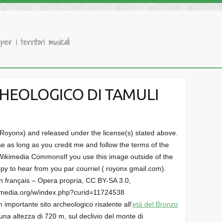
 per i territori musicali
HEOLOGICO DI TAMULI
r:Royonx) and released under the license(s) stated above.
se as long as you credit me and follow the terms of the
Wikimedia CommonsIf you use this image outside of the
py to hear from you par courriel ( royonx gmail.com).
 français – Opera propria, CC BY-SA 3.0,
imedia.org/w/index.php?curid=11724538
 importante sito archeologico risalente all’
età del Bronzo
 una altezza di 720 m, sul declivio del monte di