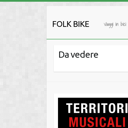
Salta
al
contenuto
FOLK BIKE
Viaggi in bici
Da vedere