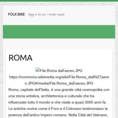
Salta
al
FOLK BIKE
Viaggi in bici per i territori musicali
contenuto
ROMA
https://commons.wikimedia.org/wiki/File:Roma_dall%27aere
o.JPG#/media/File:Roma_dall’aereo.JPG
Roma, capitale dell’Italia, è una grande città cosmopolita con
una storia artistica, architettonica e culturale che ha
influenzato tutto il mondo e che risale a quasi 3000 anni fa.
Le antiche rovine come il Foro e il Colosseo testimoniano la
potenza dell’antico Impero romano. Nella Città del Vaticano,