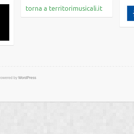
torna a territorimusicali.it
owered by
WordPress