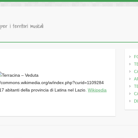
 per i territori musicali
F
T
C
A
tps://commons.wikimedia.org/w/index.php?curid=1109284
T
7 abitanti della provincia di Latina nel Lazio.
Wikipedia
C
D