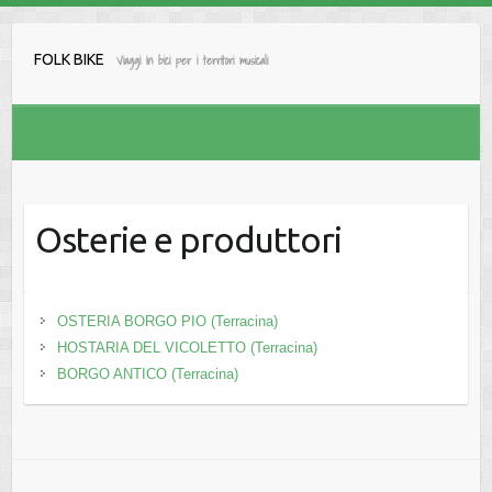
Salta
al
FOLK BIKE
Viaggi in bici per i territori musicali
contenuto
Osterie e produttori
OSTERIA BORGO PIO (Terracina)
HOSTARIA DEL VICOLETTO (Terracina)
BORGO ANTICO (Terracina)