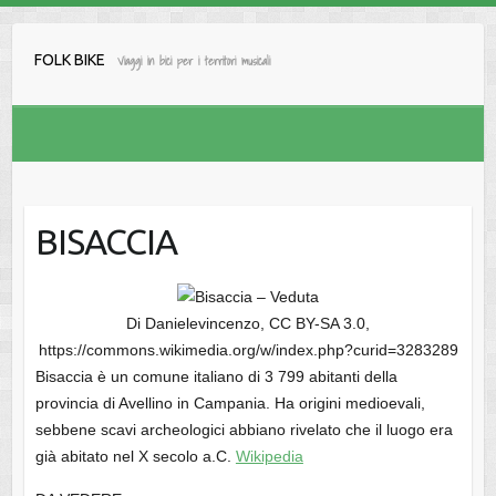
Salta
al
FOLK BIKE
Viaggi in bici per i territori musicali
contenuto
BISACCIA
Di Danielevincenzo, CC BY-SA 3.0,
https://commons.wikimedia.org/w/index.php?curid=3283289
Bisaccia è un comune italiano di 3 799 abitanti della
provincia di Avellino in Campania. Ha origini medioevali,
sebbene scavi archeologici abbiano rivelato che il luogo era
già abitato nel X secolo a.C.
Wikipedia