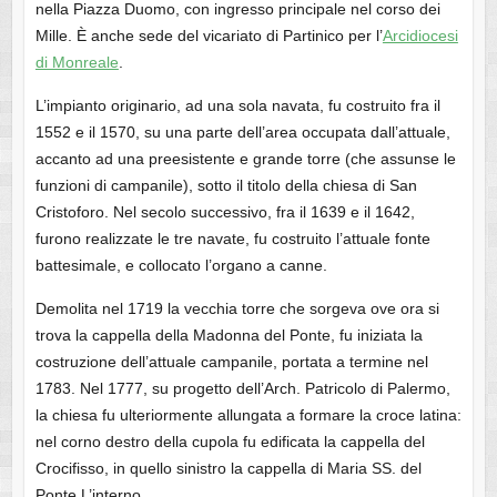
nella Piazza Duomo, con ingresso principale nel corso dei
Mille. È anche sede del vicariato di Partinico per l’
Arcidiocesi
di Monreale
.
L’impianto originario, ad una sola navata, fu costruito fra il
1552 e il 1570, su una parte dell’area occupata dall’attuale,
accanto ad una preesistente e grande torre (che assunse le
funzioni di campanile), sotto il titolo della chiesa di San
Cristoforo. Nel secolo successivo, fra il 1639 e il 1642,
furono realizzate le tre navate, fu costruito l’attuale fonte
battesimale, e collocato l’organo a canne.
Demolita nel 1719 la vecchia torre che sorgeva ove ora si
trova la cappella della Madonna del Ponte, fu iniziata la
costruzione dell’attuale campanile, portata a termine nel
1783. Nel 1777, su progetto dell’Arch. Patricolo di Palermo,
la chiesa fu ulteriormente allungata a formare la croce latina:
nel corno destro della cupola fu edificata la cappella del
Crocifisso, in quello sinistro la cappella di Maria SS. del
Ponte.
L’interno