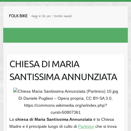
Salta
al
FOLK BIKE
Viaggi in bici per i territori musicali
contenuto
CHIESA DI MARIA
SANTISSIMA ANNUNZIATA
Di Daniele Pugliesi – Opera propria, CC BY-SA 3.0,
https://commons.wikimedia.org/w/index.php?
curid=50807361
La
chiesa di Maria Santissima Annunziata
è la Chiesa
Madre e il principale luogo di culto di
Partinico
che si trova