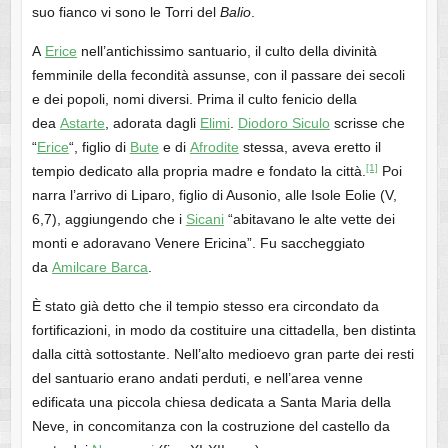
suo fianco vi sono le Torri del
Balio
.
A
Erice
nell’antichissimo santuario, il culto della divinità
femminile della fecondità assunse, con il passare dei secoli
e dei popoli, nomi diversi. Prima il culto fenicio della
dea
Astarte
, adorata dagli
Elimi
.
Diodoro Siculo
scrisse che
“
Erice
“, figlio di
Bute
e di
Afrodite
stessa, aveva eretto il
[1]
tempio dedicato alla propria madre e fondato la città.
Poi
narra l’arrivo di Liparo, figlio di Ausonio, alle Isole Eolie (V,
6,7), aggiungendo che i
Sicani
“abitavano le alte vette dei
monti e adoravano Venere Ericina”. Fu saccheggiato
da
Amilcare Barca
.
È stato già detto che il tempio stesso era circondato da
fortificazioni, in modo da costituire una cittadella, ben distinta
dalla città sottostante. Nell’alto medioevo gran parte dei resti
del santuario erano andati perduti, e nell’area venne
edificata una piccola chiesa dedicata a Santa Maria della
Neve, in concomitanza con la costruzione del castello da