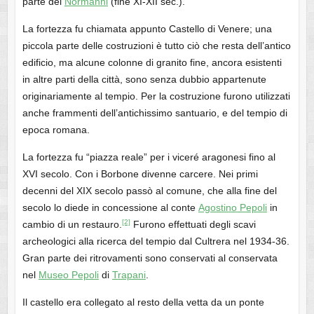
parte dei
Normanni
(fine XI-XII sec.).
La fortezza fu chiamata appunto Castello di Venere; una
piccola parte delle costruzioni è tutto ciò che resta dell’antico
edificio, ma alcune colonne di granito fine, ancora esistenti
in altre parti della città, sono senza dubbio appartenute
originariamente al tempio. Per la costruzione furono utilizzati
anche frammenti dell’antichissimo santuario, e del tempio di
epoca romana.
La fortezza fu “piazza reale” per i viceré aragonesi fino al
XVI secolo. Con i Borbone divenne carcere. Nei primi
decenni del XIX secolo passò al comune, che alla fine del
secolo lo diede in concessione al conte
Agostino Pepoli
in
[2]
cambio di un restauro.
Furono effettuati degli scavi
archeologici alla ricerca del tempio dal Cultrera nel 1934-36.
Gran parte dei ritrovamenti sono conservati al conservata
nel
Museo Pepoli
di
Trapani
.
Il castello era collegato al resto della vetta da un ponte