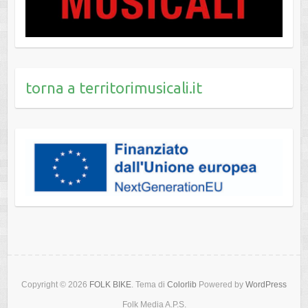
torna a territorimusicali.it
Copyright © 2026
FOLK BIKE
. Tema di
Colorlib
Powered by
WordPress
Folk Media A.P.S.