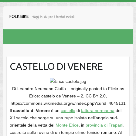
Salta
al
FOLK BIKE
Viaggi in bici per i territori musicali
contenuto
CASTELLO DI VENERE
Di Leandro Neumann Ciuffo – originally posted to Flickr as
Erice: castelo de Venere – 2, CC BY 2.0,
https://commons.wikimedia.org/w/index.php?curid=4845131
Il
castello di Venere
è un
castello
di
fattura normanna
del
XII secolo che sorge su una rupe isolata nell’angolo sud-
orientale della vetta del
Monte Erice
, in
provincia di Trapani
,
costruito sulle rovine di un tempio elimo-fenicio-romano. Al