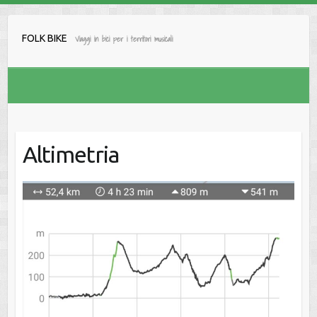
Salta
al
FOLK BIKE
Viaggi in bici per i territori musicali
contenuto
Altimetria