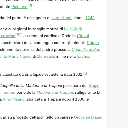
[4]
o abate
Palmerio
.
ria del parto, è assegnata ai
carmelitani
, data il
1240
.
r alcuni giorni le spoglie mortali di
Luigi IX di
[5]
[6]
 crociata
assieme al cardinale Rodolfo (
Raoul
e sostenitore della campagna contro gli infedeli.
Filippo
sferimento dei resti del padre presso la
Cappella di San
Santa Maria Nuova
di
Monreale
, infine nella
basilica
[1]
e attestato da una lapide recante la data 1332.
Cappella della Madonna di Trapani
per opera dei
Gagini
.
in
marmo
pario della
Madonna di Trapani
, raffigurante la
 a
Nino Pisano
, sbarcata a Trapani dopo il 1300, e
uali su progetto dell’architetto trapanese
Giovanni Biagio