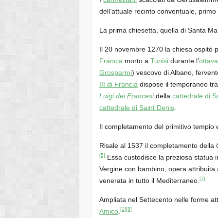
dell’attuale recinto conventuale, prim
La prima chiesetta, quella di Santa Ma
Il 20 novembre 1270 la chiesa ospitò pe
Francia
morto a
Tunisi
durante l’
ottava
Grosparmi
) vescovo di Albano, fervent
III di Francia
dispose il temporaneo tra
Luigi dei Francesi
della
cattedrale di 
cattedrale di Saint Denis
.
Il completamento del primitivo tempio 
Risale al 1537 il completamento della
[5]
Essa custodisce la preziosa statua 
Vergine con bambino, opera attribuita
[7]
venerata in tutto il Mediterraneo.
Ampliata nel Settecento nelle forme att
[1]
[8]
Amico
.