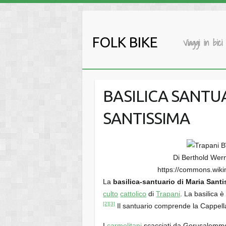
Salta
al
contenuto
FOLK BIKE
Viaggi in bici
BASILICA SANTU
SANTISSIMA
Di Berthold Wer
https://commons.wik
La
basilica-santuario di Maria Sant
culto
cattolico
di
Trapani
. La basilica è
[2]
[3]
Il santuario comprende la Cappell
I
carmelitani
scacciati da Gerusalemme e