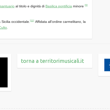
[9]
l
santuario
al titolo e dignità di
Basilica pontificia
minore
[11]
 Sicilia occidentale.
Affidata all’ordine carmelitano, la
Culto
.
torna a territorimusicali.it