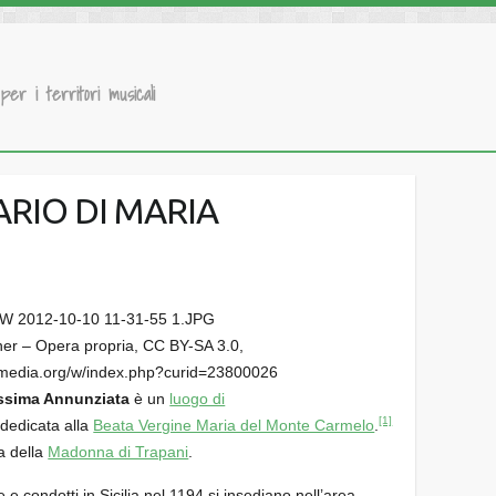
 per i territori musicali
ARIO DI MARIA
ner – Opera propria, CC BY-SA 3.0,
imedia.org/w/index.php?curid=23800026
issima Annunziata
è un
luogo di
[1]
 dedicata alla
Beata Vergine Maria del Monte Carmelo
.
a della
Madonna di Trapani
.
 condotti in Sicilia nel 1194 si insediano nell’area