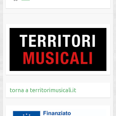
torna a territorimusicali.it