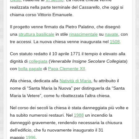
realizzata nella parte terminale del
Cassarello
, che oggi si
chiama corso Vittorio Emanuele.
Il progetto venne firmato da Pietro Palatino, che disegnò
una
struttura basilicale
in stile
rinascimentale
su
navate
, con
tre accessi. La nuova chiesa venne inaugurata nel
1508
.
Con statuto redatto il 10 aprile 1771 il tempio è elevato alla
dignità di
collegiata
(
Venerabile Insigne Secolare Collegiata
)
con
bolla papale
di
Papa Clemente XII
.
Alla chiesa, dedicata alla
Natività di Maria
, fu attribuito il
nome di “Santa Maria la Nuova” per distinguerla da “Santa
Maria la Vetere”, come fu ribattezzata l’altra chiesa.
Nel corso dei secoli la chiesa è stata danneggiata più volte e
ha subito numerosi restauri. Nel
1988
un incendio la
danneggiò gravemente, rendendo necessaria la chiusura
dell’edificio, che fu nuovamente inaugurato il 31
maggio
1996
.