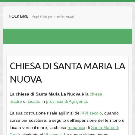
Salta
al
FOLK BIKE
Viaggi in bici per i territori musicali
contenuto
CHIESA DI SANTA MARIA LA
NUOVA
La
chiesa di Santa Maria La Nuova
è la
chiesa
madre
di
Licata
, in
provincia di Agrigento
.
La sua costruzione risale agli inizi del
XVI secolo
, quando
sorse per sostituire, a seguito dell’espansione del territorio di
Licata verso il mare, la chiesa
romanica
di
Santa Maria di
Gesù
, risalente al
VI secolo
. La nuova chiesa venne