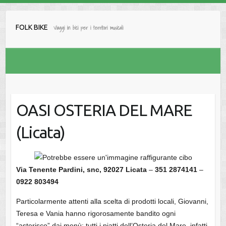
Salta
al
FOLK BIKE
Viaggi in bici per i territori musicali
contenuto
OASI OSTERIA DEL MARE
(Licata)
Via Tenente Pardini, snc, 92027 Licata
–
351 2874141
–
0922 803494
Particolarmente attenti alla scelta di prodotti locali, Giovanni,
Teresa e Vania hanno rigorosamente bandito ogni
“asterisco” dai menù: tutti i piatti dell’Osteria del Mare, infatti,