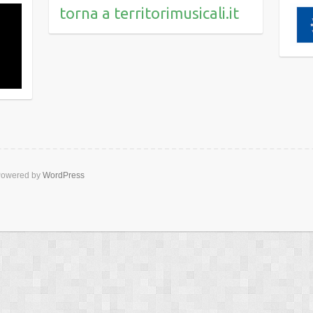
torna a territorimusicali.it
owered by
WordPress