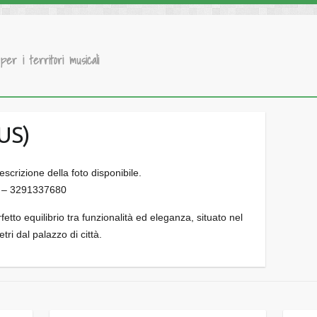
 per i territori musicali
US)
0 – 3291337680
etto equilibrio tra funzionalità ed eleganza, situato nel
ri dal palazzo di città.