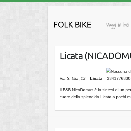
Salta
al
contenuto
FOLK BIKE
Viaggi in bici
Licata (NICADOM
V
ia S. Elia ,13 –
Licata
– 334177683
Il B&B NicaDomus è la sintesi di un perf
cuore della splendida Licata a pochi met