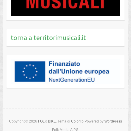
torna a territorimusicali.it
Copyright © 2026
FOLK BIKE
. Tema di
Colorlib
Powered by
WordPress
Folk Media A.P.S.