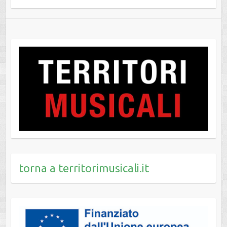
torna a territorimusicali.it