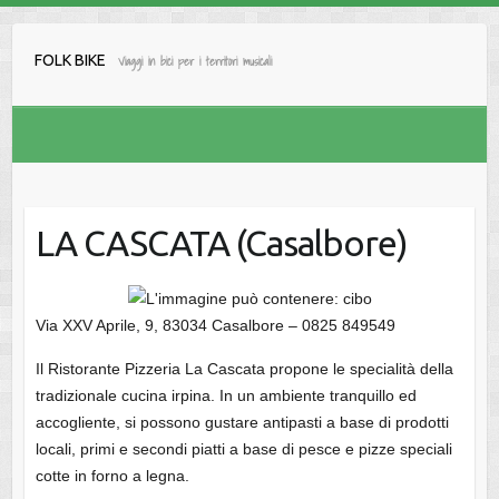
Salta
al
FOLK BIKE
Viaggi in bici per i territori musicali
contenuto
LA CASCATA (Casalbore)
Via XXV Aprile, 9, 83034 Casalbore – 0825 849549
Il Ristorante Pizzeria La Cascata propone le specialità della
tradizionale cucina irpina. In un ambiente tranquillo ed
accogliente, si possono gustare antipasti a base di prodotti
locali, primi e secondi piatti a base di pesce e pizze speciali
cotte in forno a legna.