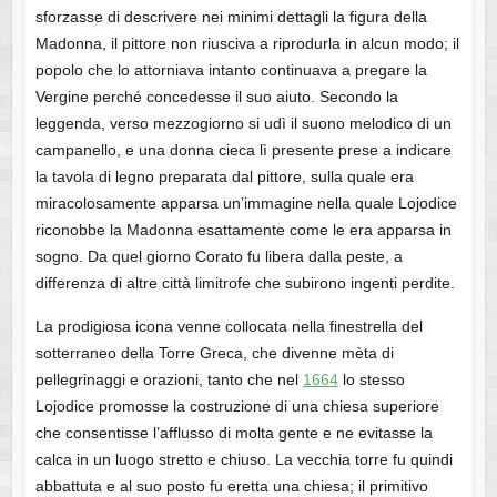
sforzasse di descrivere nei minimi dettagli la figura della
Madonna, il pittore non riusciva a riprodurla in alcun modo; il
popolo che lo attorniava intanto continuava a pregare la
Vergine perché concedesse il suo aiuto. Secondo la
leggenda, verso mezzogiorno si udì il suono melodico di un
campanello, e una donna cieca lì presente prese a indicare
la tavola di legno preparata dal pittore, sulla quale era
miracolosamente apparsa un’immagine nella quale Lojodice
riconobbe la Madonna esattamente come le era apparsa in
sogno. Da quel giorno Corato fu libera dalla peste, a
differenza di altre città limitrofe che subirono ingenti perdite.
La prodigiosa icona venne collocata nella finestrella del
sotterraneo della Torre Greca, che divenne mèta di
pellegrinaggi e orazioni, tanto che nel
1664
lo stesso
Lojodice promosse la costruzione di una chiesa superiore
che consentisse l’afflusso di molta gente e ne evitasse la
calca in un luogo stretto e chiuso. La vecchia torre fu quindi
abbattuta e al suo posto fu eretta una chiesa; il primitivo