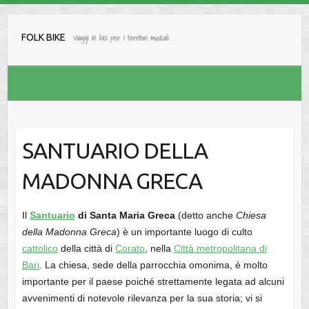
Salta
al
FOLK BIKE
Viaggi in bici per i territori musicali
contenuto
SANTUARIO DELLA
MADONNA GRECA
Il
Santuario
di Santa Maria Greca
(detto anche
Chiesa
della Madonna Greca
) è un importante luogo di culto
cattolico
della città di
Corato
, nella
Città metropolitana di
Bari
. La chiesa, sede della parrocchia omonima, è molto
importante per il paese poiché strettamente legata ad alcuni
avvenimenti di notevole rilevanza per la sua storia; vi si