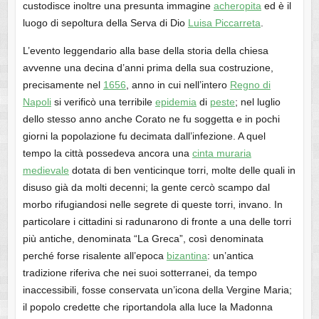
custodisce inoltre una presunta immagine
acheropita
ed è il
luogo di sepoltura della Serva di Dio
Luisa Piccarreta
.
L’evento leggendario alla base della storia della chiesa
avvenne una decina d’anni prima della sua costruzione,
precisamente nel
1656
, anno in cui nell’intero
Regno di
Napoli
si verificò una terribile
epidemia
di
peste
; nel luglio
dello stesso anno anche Corato ne fu soggetta e in pochi
giorni la popolazione fu decimata dall’infezione. A quel
tempo la città possedeva ancora una
cinta muraria
medievale
dotata di ben venticinque torri, molte delle quali in
disuso già da molti decenni; la gente cercò scampo dal
morbo rifugiandosi nelle segrete di queste torri, invano. In
particolare i cittadini si radunarono di fronte a una delle torri
più antiche, denominata “La Greca”, così denominata
perché forse risalente all’epoca
bizantina
: un’antica
tradizione riferiva che nei suoi sotterranei, da tempo
inaccessibili, fosse conservata un’icona della Vergine Maria;
il popolo credette che riportandola alla luce la Madonna