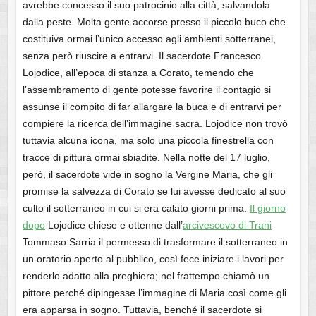
avrebbe concesso il suo patrocinio alla città, salvandola
dalla peste. Molta gente accorse presso il piccolo buco che
costituiva ormai l’unico accesso agli ambienti sotterranei,
senza però riuscire a entrarvi. Il sacerdote Francesco
Lojodice, all’epoca di stanza a Corato, temendo che
l’assembramento di gente potesse favorire il contagio si
assunse il compito di far allargare la buca e di entrarvi per
compiere la ricerca dell’immagine sacra. Lojodice non trovò
tuttavia alcuna icona, ma solo una piccola finestrella con
tracce di pittura ormai sbiadite. Nella notte del 17 luglio,
però, il sacerdote vide in sogno la Vergine Maria, che gli
promise la salvezza di Corato se lui avesse dedicato al suo
culto il sotterraneo in cui si era calato giorni prima.
Il giorno
dopo
Lojodice chiese e ottenne dall’
arcivescovo di Trani
Tommaso Sarria il permesso di trasformare il sotterraneo in
un oratorio aperto al pubblico, così fece iniziare i lavori per
renderlo adatto alla preghiera; nel frattempo chiamò un
pittore perché dipingesse l’immagine di Maria così come gli
era apparsa in sogno. Tuttavia, benché il sacerdote si