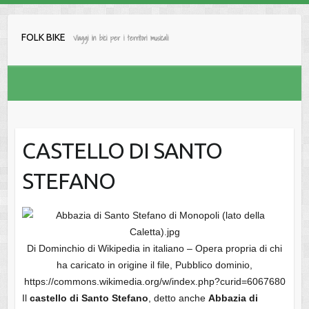
Salta
al
FOLK BIKE
Viaggi in bici per i territori musicali
contenuto
CASTELLO DI SANTO
STEFANO
Di Dominchio di Wikipedia in italiano – Opera propria di chi
ha caricato in origine il file, Pubblico dominio,
https://commons.wikimedia.org/w/index.php?curid=6067680
Il
castello di Santo Stefano
, detto anche
Abbazia di