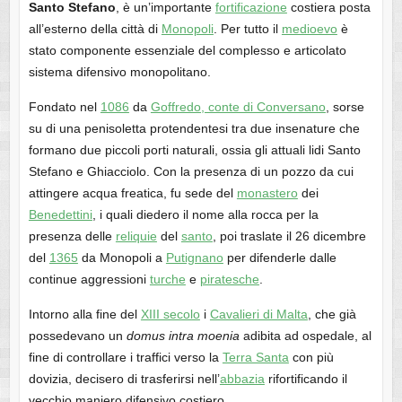
Santo Stefano
, è un’importante
fortificazione
costiera posta
all’esterno della città di
Monopoli
. Per tutto il
medioevo
è
stato componente essenziale del complesso e articolato
sistema difensivo monopolitano.
Fondato nel
1086
da
Goffredo, conte di Conversano
, sorse
su di una penisoletta protendentesi tra due insenature che
formano due piccoli porti naturali, ossia gli attuali lidi Santo
Stefano e Ghiacciolo. Con la presenza di un pozzo da cui
attingere acqua freatica, fu sede del
monastero
dei
Benedettini
, i quali diedero il nome alla rocca per la
presenza delle
reliquie
del
santo
, poi traslate il 26 dicembre
del
1365
da Monopoli a
Putignano
per difenderle dalle
continue aggressioni
turche
e
piratesche
.
Intorno alla fine del
XIII secolo
i
Cavalieri di Malta
, che già
possedevano un
domus intra moenia
adibita ad ospedale, al
fine di controllare i traffici verso la
Terra Santa
con più
dovizia, decisero di trasferirsi nell’
abbazia
rifortificando il
vecchio maniero difensivo costiero.