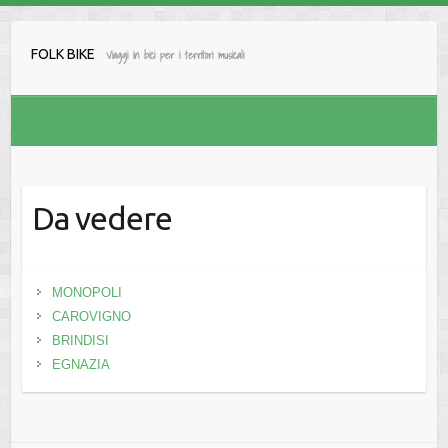
Salta
al
FOLK BIKE
Viaggi in bici per i territori musicali
contenuto
Da vedere
MONOPOLI
CAROVIGNO
BRINDISI
EGNAZIA