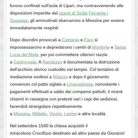
furono confinati sull’isola di Lipari, ma contravvenendo alle
disposizioni impartite dal
viceré di Sicilia
Ferrante I
Gonzaga
, gli ammutinati sbarcarono a Messina per essere
immediatamente respinti.
Dopo disordini provocati a
Castania
e
Faro
si
impossessarono e depredarono i centri di
Monforte
e
Santa
Lucia del Mela
, per poi commettere ulteriori razzie
a
Castroreale
. A
Randazzo
è documentata la distruzione
dell’archivio storico custodito nel tempio. Col tentativo di
mediazione svoltosi a
Milazzo
e dopo il giuramento
convenuto col patto siglato a
Linguaglossa
, nonostante i
pagamenti effettuati a saldo dei compensi pattuiti, il viceré
chiamò in rassegna con pretesti vari i capi dei sediziosi,
facendoli strangolare rispettivamente
a
Messina
,
Militello
,
Vizzini
,
Lentini
e altre località.
Nel settembre 1540 la chiesa acquistò il
miracoloso
Crocifisso
destinato ad altro paese da Giovanni