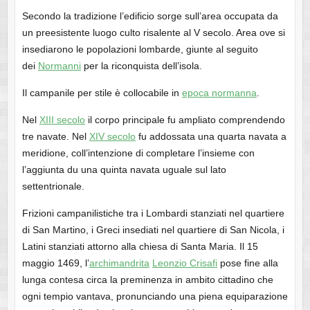
Secondo la tradizione l’edificio sorge sull’area occupata da
un preesistente luogo culto risalente al V secolo. Area ove si
insediarono le popolazioni lombarde, giunte al seguito
dei
Normanni
per la riconquista dell’isola.
Il campanile per stile è collocabile in
epoca normanna
.
Nel
XIII secolo
il corpo principale fu ampliato comprendendo
tre navate. Nel
XIV secolo
fu addossata una quarta navata a
meridione, coll’intenzione di completare l’insieme con
l’aggiunta du una quinta navata uguale sul lato
settentrionale.
Frizioni campanilistiche tra i Lombardi stanziati nel quartiere
di San Martino, i Greci insediati nel quartiere di San Nicola, i
Latini stanziati attorno alla chiesa di Santa Maria. Il 15
maggio 1469, l’
archimandrita
Leonzio Crisafi
pose fine alla
lunga contesa circa la preminenza in ambito cittadino che
ogni tempio vantava, pronunciando una piena equiparazione