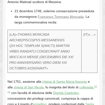
Antonio Matinati scultore di Messina.
21 dicembre 1746, solenne consacrazione presieduta
da monsignore
Francesco Tommaso Moncada
. La
targa commemorativa recita:
(LA)«
THOMAS MONCADA
(IT)«
…
»
ARCHIE(PISCO)PVS MESSANENSIS
QVI HOC TEMPLVM S(ANCTI) MARTINI
VRBIS RANDATIJ CONSECRAVIT ANNO
MDCCXLVI MENSE (DECEM)BRIS DIE XXI
PRO ANNIVERSARIO VERO DIEM XXI
OCTOBRIS ASSIGNAVIT
»
Nel 1751, assieme alla
chiesa di Santa Maria Assunta
e
[1]
alla
chiesa di San Nicola
, fu insignita del titolo di
collegiata
,
[4]
con facoltà di elezione delle
Dignità Capitolari
,
concessione dei privilegi canonicali, compresa la cappa di
coro e il manto d’
ermellino
, privilegi confermati dalla
Santa