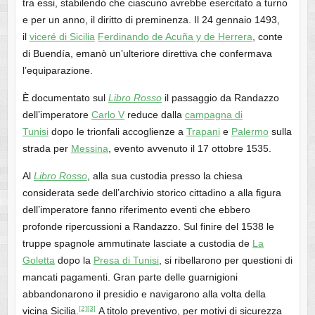
tra essi, stabilendo che ciascuno avrebbe esercitato a turno
e per un anno, il diritto di preminenza. Il 24 gennaio 1493,
il
viceré di Sicilia
Ferdinando de Acuña y de Herrera
, conte
di Buendía, emanò un’ulteriore direttiva che confermava
l’equiparazione.
È documentato sul
Libro Rosso
il passaggio da Randazzo
dell’imperatore
Carlo V
reduce dalla
campagna di
Tunisi
dopo le trionfali accoglienze a
Trapani
e
Palermo
sulla
strada per
Messina
, evento avvenuto il 17 ottobre 1535.
Al
Libro Rosso
, alla sua custodia presso la chiesa
considerata sede dell’archivio storico cittadino a alla figura
dell’imperatore fanno riferimento eventi che ebbero
profonde ripercussioni a Randazzo. Sul finire del 1538 le
truppe spagnole ammutinate lasciate a custodia de
La
Goletta
dopo la
Presa di Tunisi
, si ribellarono per questioni di
mancati pagamenti. Gran parte delle guarnigioni
abbandonarono il presidio e navigarono alla volta della
[2]
[3]
vicina Sicilia.
A titolo preventivo, per motivi di sicurezza