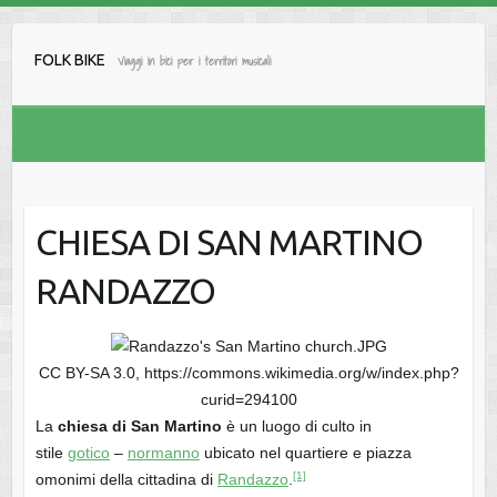
Salta
al
FOLK BIKE
Viaggi in bici per i territori musicali
contenuto
CHIESA DI SAN MARTINO
RANDAZZO
CC BY-SA 3.0, https://commons.wikimedia.org/w/index.php?
curid=294100
La
chiesa di San Martino
è un luogo di culto in
stile
gotico
–
normanno
ubicato nel quartiere e piazza
[1]
omonimi della cittadina di
Randazzo
.