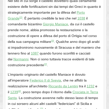
Nel sito in cui sorge il castello dovettero quasi certamente
esistere delle fortificazioni sin dai tempi dei Greci in quanto è
strategicamente importante per la difesa del
Porto
[2]
Grande
. È pertanto credibile la tesi che nel
1038
il
comandante bizantino
Giorgio Maniace
, da cui il castello
prende nome, abbia promosso la restaurazione o la
costruzione di opere a difesa del porto di Ortigia nel corso
[3]
della sua campagna militare
. Qualche anno dopo gli arabi
si impadronirono nuovamente di Siracusa e del maniero che
tennero fino al
1087
quando furono sconfitti e cacciati
dai
Normanni
. Non ci sono tuttavia tracce evidenti di tale
[2]
costruzione precedente
.
L’impianto originario del castello Maniace è dovuto
all’imperatore
Federico II di Svevia
, che ne affidò la
realizzazione all’architetto
Riccardo da Lentini
tra il
1232
e
[4]
il
1239
, poco tempo dopo il ritorno dalla
Crociata in Terra
Santa
. La costruzione avvenne nello stesso lasso di tempo
in cui sorsero alcuni altri castelli “federiciani” di Sicilia e
[2]