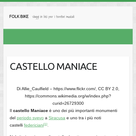
Salta
al
FOLK BIKE
Viaggi in bici per i territori musicali
contenuto
CASTELLO MANIACE
Di Allie_Caulfield – https://www.flickr.com/, CC BY 2.0,
https://commons.wikimedia.org/w/index.php?
curid=26729300
Il
castello Maniace
è uno dei più importanti monumenti
del
periodo svevo
a
Siracusa
e uno tra i più noti
[1]
castelli
federiciani
.