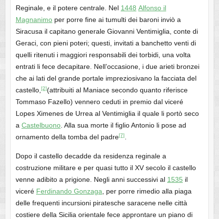
Reginale, e il potere centrale. Nel
1448
Alfonso il
Magnanimo
per porre fine ai tumulti dei baroni inviò a
Siracusa il capitano generale Giovanni Ventimiglia, conte di
Geraci, con pieni poteri; questi, invitati a banchetto venti di
quelli ritenuti i maggiori responsabili dei torbidi, una volta
entrati li fece decapitare. Nell’occasione, i due arieti bronzei
che ai lati del grande portale impreziosivano la facciata del
[2]
castello,
(attribuiti al Maniace secondo quanto riferisce
Tommaso Fazello) vennero ceduti in premio dal viceré
Lopes Ximenes de Urrea al Ventimiglia il quale li portò seco
a
Castelbuono
. Alla sua morte il figlio Antonio li pose ad
[7]
ornamento della tomba del padre
.
Dopo il castello decadde da residenza reginale a
costruzione militare e per quasi tutto il XV secolo il castello
venne adibito a prigione. Negli anni successivi al
1535
il
viceré
Ferdinando Gonzaga
, per porre rimedio alla piaga
delle frequenti incursioni piratesche saracene nelle città
costiere della Sicilia orientale fece approntare un piano di