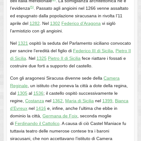
dell’Italia meridionale
. La somiglianza architettonica ne è
[5]
l’evidenza
. Passato agli angioini nel 1266 venne assaltato
ed espugnato dalla popolazione siracusana in rivolta l’11
aprile del
1282
. Nel
1302
Federico d’Aragona
vi siglò
l’armistizio con gli angioini.
Nel
1321
ospitò la seduta del Parlamento siciliano convocato
per sancire l’eredità del figlio di
Federico III di Sicilia
,
Pietro II
di Sicilia
. Nel
1325
Pietro II di Sicilia
fece riattare i fossati e
costruire due forti a supporto del castello.
Con gli aragonesi Siracusa divenne sede della
Camera
Reginale
, un istituto che poneva la città a dote della regina,
dal
1305
al
1536
; il castello ospitò successivamente le
regine,
Costanza
nel
1362
,
Maria di Sicilia
nel
1399
,
Bianca
d’Evreux
nel
1416
e, infine, anche l’ultima che ebbe in
dominio la città,
Germana de Foix
, seconda moglie
di
Ferdinando il Cattolico
. A causa di ciò Castel Maniace fu
tuttavia teatro delle numerose contese tra i baroni
siracusani, che non accettavano l’istituto di Camera