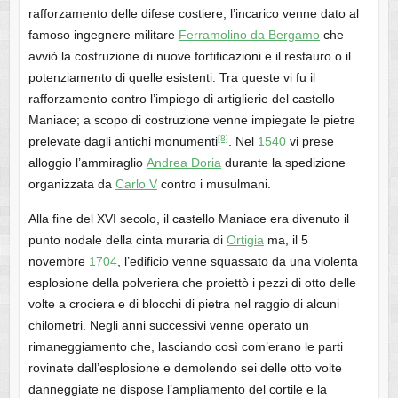
rafforzamento delle difese costiere; l’incarico venne dato al
famoso ingegnere militare
Ferramolino da Bergamo
che
avviò la costruzione di nuove fortificazioni e il restauro o il
potenziamento di quelle esistenti. Tra queste vi fu il
rafforzamento contro l’impiego di artiglierie del castello
Maniace; a scopo di costruzione venne impiegate le pietre
[8]
prelevate dagli antichi monumenti
. Nel
1540
vi prese
alloggio l’ammiraglio
Andrea Doria
durante la spedizione
organizzata da
Carlo V
contro i musulmani.
Alla fine del XVI secolo, il castello Maniace era divenuto il
punto nodale della cinta muraria di
Ortigia
ma, il 5
novembre
1704
, l’edificio venne squassato da una violenta
esplosione della polveriera che proiettò i pezzi di otto delle
volte a crociera e di blocchi di pietra nel raggio di alcuni
chilometri. Negli anni successivi venne operato un
rimaneggiamento che, lasciando così com’erano le parti
rovinate dall’esplosione e demolendo sei delle otto volte
danneggiate ne dispose l’ampliamento del cortile e la