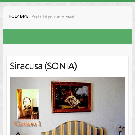
Salta
al
FOLK BIKE
Viaggi in bici per i territori musicali
contenuto
Siracusa (SONIA)