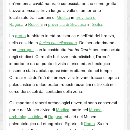
un’immensa cavità naturale conosciuta anche come grotta
Lazzaro. Essa si trova lungo la valle di un torrente
localizzato tra i comuni di
Modica
in
provincia di
Ragusa
e
Rosolini
in
provincia di Siracusa
in
Sicilia
.
La
grotta
fu abitata in età preistorica e nell’età del bronzo,
nella cosiddetta
facies castellucciana
. Del periodo rimane
[2]
una
necropoli
con la cosiddetta
tomba Orsi
ben conosciuta
degli studiosi. Oltre alle bellezze naturalistiche, l’area è
importante da un punto di vista storico ed archeologico
essendo stata abitata quasi ininterrottamente nel tempo.
Oltre ai resti dell’età del bronzo vi si trovano tracce di epoca
paleocristiana e due oratori rupestri bizantini riutilizzati nel
corso dei secoli dai contadini della zona.
Gli importanti reperti archeologici rinvenuti sono conservati
parte nel Museo civico di
Modica
, parte nel
Museo
archeologico ibleo
di
Ragusa
ed altri nel Museo
paleontologico ed etnografico Pigorini di
Roma
. Su un