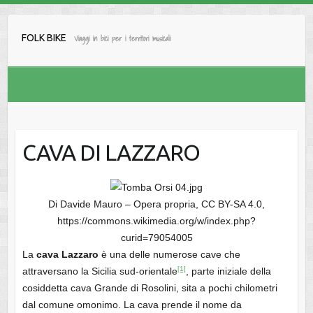
Salta
al
FOLK BIKE
Viaggi in bici per i territori musicali
contenuto
CAVA DI LAZZARO
Di Davide Mauro – Opera propria, CC BY-SA 4.0,
https://commons.wikimedia.org/w/index.php?
curid=79054005
La
cava Lazzaro
è una delle numerose cave che
[1]
attraversano la Sicilia sud-orientale
, parte iniziale della
cosiddetta cava Grande di Rosolini, sita a pochi chilometri
dal comune omonimo. La cava prende il nome da