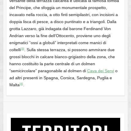
versante della terrazza calcarea è ubicata la famosa tomba
del Principe, che sfoggia un monumentale prospetto,
incavato nella roccia, a otto finti semipilastri, con incisioni a
doppia lisca di pesce, a disco puntinato e a triangoli. Dalla
grotta Lazzaro, già indagata dal barone Ferdinand Von
Andrian verso la fine dell’Ottocento, proviene uno degli
enigmatici “ossi a globuli” interpretati come manici di
[3]
coltelli
. Sulla stessa terrazza, si possono ammirare due
grossi blocchi in calcare bianco-grigiastro della zona, che
hanno costituito la parte centrale di un dolmen
“semicircolare” paragonabile al dolmen di
Cava dei Servi
o
ad altri presenti in Spagna, Corsica, Sardegna, Puglia e
[4]
Malta
.