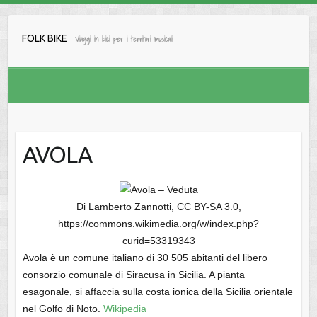
Salta
al
FOLK BIKE
Viaggi in bici per i territori musicali
contenuto
AVOLA
Di Lamberto Zannotti, CC BY-SA 3.0,
https://commons.wikimedia.org/w/index.php?
curid=53319343
Avola è un comune italiano di 30 505 abitanti del libero
consorzio comunale di Siracusa in Sicilia. A pianta
esagonale, si affaccia sulla costa ionica della Sicilia orientale
nel Golfo di Noto.
Wikipedia