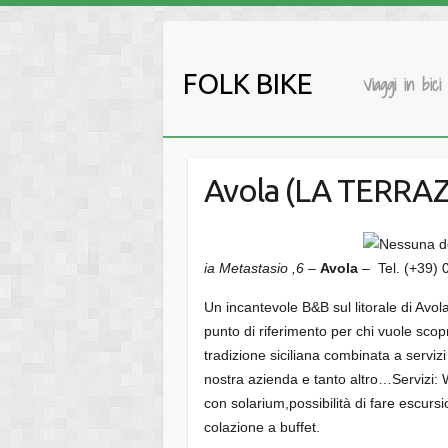
Salta
al
contenuto
FOLK BIKE
Viaggi in bici
Avola (LA TERRA
ia Metastasio ,6 –
Avola
– Tel. (+39)
Un incantevole B&B sul litorale di Avo
punto di riferimento per chi vuole scopri
tradizione siciliana combinata a servizi
nostra azienda e tanto altro…Servizi: W
con solarium,possibilità di fare escursi
colazione a buffet.