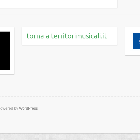
torna a territorimusicali.it
owered by
WordPress