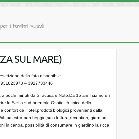
 per i territori musicali
ZZA SUL MARE)
 0931823973 – 3927733446
la a pochi minuti da Siracusa e Noto.Da 15 anni siamo un
re la Sicilia sud orientale.Ospitalità tipica della
 e confort da Hotel,prodotti biologici provenienti dalla
ifi,palestra,parcheggio,sala lettura,reception, giardino
oni in canoa, possibilità di consumare in giardino la ricca