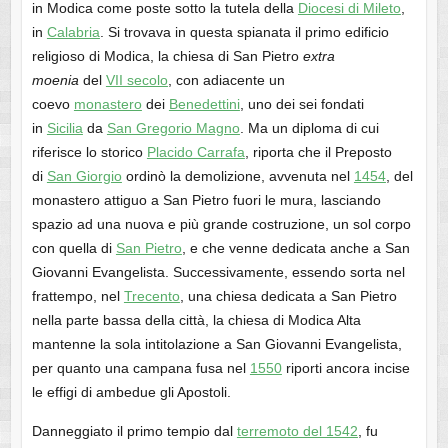
in Modica come poste sotto la tutela della
Diocesi di Mileto
,
in
Calabria
. Si trovava in questa spianata il primo edificio
religioso di Modica, la chiesa di San Pietro
extra
moenia
del
VII secolo
, con adiacente un
coevo
monastero
dei
Benedettini
, uno dei sei fondati
in
Sicilia
da
San Gregorio Magno
. Ma un diploma di cui
riferisce lo storico
Placido Carrafa
, riporta che il Preposto
di
San Giorgio
ordinò la demolizione, avvenuta nel
1454
, del
monastero attiguo a San Pietro fuori le mura, lasciando
spazio ad una nuova e più grande costruzione, un sol corpo
con quella di
San Pietro
, e che venne dedicata anche a San
Giovanni Evangelista. Successivamente, essendo sorta nel
frattempo, nel
Trecento
, una chiesa dedicata a San Pietro
nella parte bassa della città, la chiesa di Modica Alta
mantenne la sola intitolazione a San Giovanni Evangelista,
per quanto una campana fusa nel
1550
riporti ancora incise
le effigi di ambedue gli Apostoli.
Danneggiato il primo tempio dal
terremoto del 1542
, fu