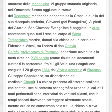
amorose della
Maddalena
. Al gruppo statuario originario,
nell’Ottocento, furono aggiunte le statue
del
Redentore
moribondo pendente dalla Croce, e quella del
suo discepolo preferito, Giovanni (poi Evangelista). Ai piedi
dell’Altare di San Giovanni Evangelista è poggiata un’
arca
,
contenente quasi tutti i resti del corpo di
Santa
Temperanza
martire, donati alla chiesa da un certo don
Fidenzio di Ascoli, su licenza di don
Ottavio
Carafa
,
Arcivescovo di Patrasso
, donazione avvenuta alla
metà circa del
XVII secolo
(come risulta dai documenti
custoditi in parrocchia, fra cui gli Atti di una ricognizione
eseguita il 20 giugno
1664
dal
Vicario generale
di
Siracusa
,
Giuseppe Capobianco, su disposizione del
cardinale
Ginetti
). La chiesa presenta all’esterno scalinata,
che contribuisce al contesto scenografico urbano, ai cui lati i
muri perimetrali sono intercalati da ventisei pilastri, che in
tempi passati dovevano sorreggere altrettante statue,
mentre ora se ne conservano solo tre. La chiesa si trova
nella parte alta del centro storico della città, e la croce che