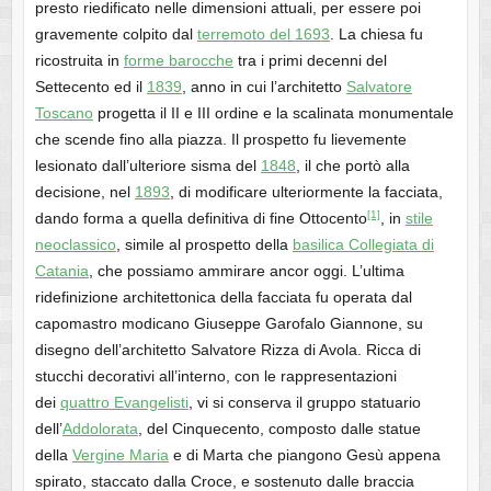
presto riedificato nelle dimensioni attuali, per essere poi
gravemente colpito dal
terremoto del 1693
. La chiesa fu
ricostruita in
forme barocche
tra i primi decenni del
Settecento ed il
1839
, anno in cui l’architetto
Salvatore
Toscano
progetta il II e III ordine e la scalinata monumentale
che scende fino alla piazza. Il prospetto fu lievemente
lesionato dall’ulteriore sisma del
1848
, il che portò alla
decisione, nel
1893
, di modificare ulteriormente la facciata,
[1]
dando forma a quella definitiva di fine Ottocento
, in
stile
neoclassico
, simile al prospetto della
basilica Collegiata di
Catania
, che possiamo ammirare ancor oggi. L’ultima
ridefinizione architettonica della facciata fu operata dal
capomastro modicano Giuseppe Garofalo Giannone, su
disegno dell’architetto Salvatore Rizza di Avola. Ricca di
stucchi decorativi all’interno, con le rappresentazioni
dei
quattro Evangelisti
, vi si conserva il gruppo statuario
dell’
Addolorata
, del Cinquecento, composto dalle statue
della
Vergine Maria
e di Marta che piangono Gesù appena
spirato, staccato dalla Croce, e sostenuto dalle braccia