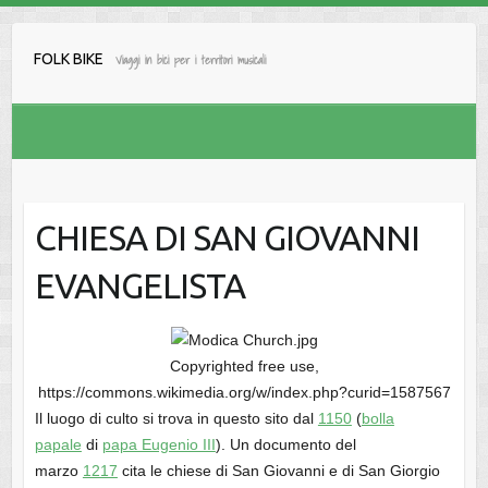
Salta
al
FOLK BIKE
Viaggi in bici per i territori musicali
contenuto
CHIESA DI SAN GIOVANNI
EVANGELISTA
Copyrighted free use,
https://commons.wikimedia.org/w/index.php?curid=1587567
Il luogo di culto si trova in questo sito dal
1150
(
bolla
papale
di
papa Eugenio III
). Un documento del
marzo
1217
cita le chiese di San Giovanni e di San Giorgio