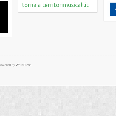
torna a territorimusicali.it
owered by
WordPress