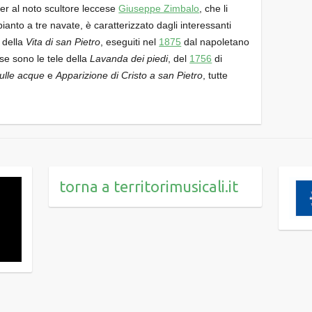
r al noto scultore leccese
Giuseppe Zimbalo
, che li
pianto a tre navate, è caratterizzato dagli interessanti
i della
Vita di san Pietro
, eseguiti nel
1875
dal napoletano
sse sono le tele della
Lavanda dei piedi
, del
1756
di
ulle acque
e
Apparizione di Cristo a san Pietro
, tutte
torna a territorimusicali.it