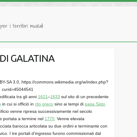
 per i territori musicali
DI GALATINA
C BY-SA 3.0, https://commons.wikimedia.org/w/index.php?
curid=45044541
edificata tra gli anni
1621
–
1633
sul sito di un precedente
o
in cui si officiò in
rito greco
sino ai tempi di
papa Sisto
edificio venne ripresa successivamente nel secolo
 e portata a termine nel
1770
. Venne elevata
cciata barocca articolata su due ordini e terminante con
co. I tre portali d’ingresso furono commissionati dal