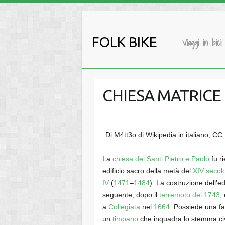
Salta
al
contenuto
FOLK BIKE
Viaggi in bici
CHIESA MATRICE 
Di M4tt3o di Wikipedia in italiano, C
La
chiesa dei Santi Pietro e Paolo
fu ri
edificio sacro della metà del
XIV secol
IV
(
1471
–
1484
). La costruzione dell’
seguente, dopo il
terremoto del 1743
,
a
Collegiata
nel
1664
. Possiede una fa
un
timpano
che inquadra lo stemma civi