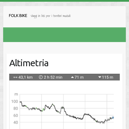
Salta
al
FOLK BIKE
Viaggi in bici per i territori musicali
contenuto
Altimetria