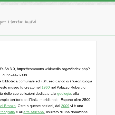
 per i territori musicali
BY-SA 3.0, https://commons.wikimedia.org/w/index.php?
curid=4476908
a biblioteca comunale ed il
Museo Civico di Paleontologia
uesto museo fu creato nel
1960
nel Palazzo Ruberti di
tà delle sue collezioni dedicate alla
geologia
, alla
ampio territorio dell’Italia meridionale. Espone oltre 2500
del Bronzo
. Oltre a queste sezioni, dal
2009
vi è una
etnografia
e all’
arte africana
, risultato di una donazione