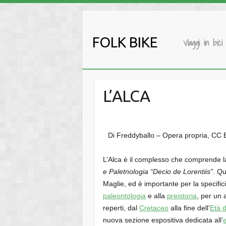
Salta
al
contenuto
FOLK BIKE
Viaggi in bici
L’ALCA
Di Freddyballo – Opera propria, CC 
L’Alca è il complesso che comprende l
e Paletnologia “Decio de Lorentiis”
. Q
Maglie, ed è importante per la specifici
paleontologia
e alla
preistoria
, per un 
reperti, dal
Cretaceo
alla fine dell’
Età 
nuova sezione espositiva dedicata all’