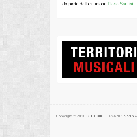
da parte dello studioso
Florio Santini
.
Copyright © 2026
FOLK BIKE
. Tema di
Colorlib
P