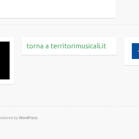
torna a territorimusicali.it
owered by
WordPress