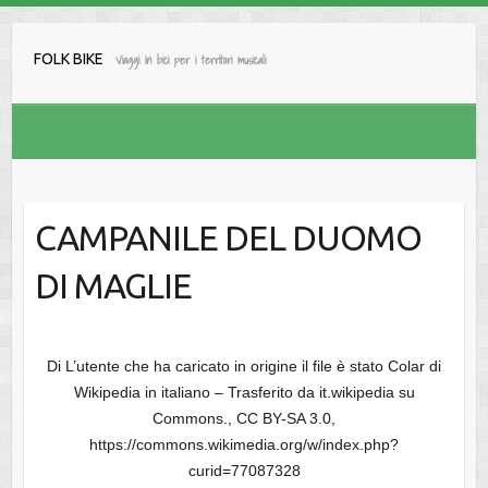
Salta
al
FOLK BIKE
Viaggi in bici per i territori musicali
contenuto
CAMPANILE DEL DUOMO
DI MAGLIE
Di L’utente che ha caricato in origine il file è stato Colar di
Wikipedia in italiano – Trasferito da it.wikipedia su
Commons., CC BY-SA 3.0,
https://commons.wikimedia.org/w/index.php?
curid=77087328