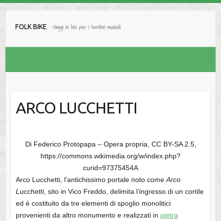
Salta
al
FOLK BIKE
Viaggi in bici per i territori musicali
contenuto
ARCO LUCCHETTI
Di Federico Protopapa – Opera propria, CC BY-SA 2.5,
https://commons.wikimedia.org/w/index.php?
curid=97375454A
Arco Lucchetti, l’antichissimo portale noto come
Arco
Lucchetti
, sito in Vico Freddo, delimita l’ingresso di un cortile
ed è costituito da tre elementi di spoglio monolitici
provenienti da altro monumento e realizzati in
pietra