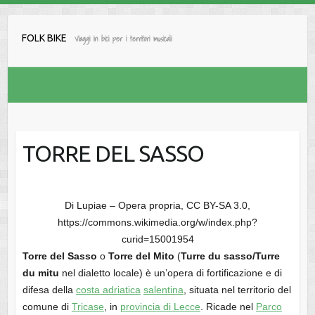
Salta
al
FOLK BIKE
Viaggi in bici per i territori musicali
contenuto
TORRE DEL SASSO
Di Lupiae – Opera propria, CC BY-SA 3.0,
https://commons.wikimedia.org/w/index.php?
curid=15001954
Torre del Sasso
o
Torre del Mito
(
Turre du sasso/Turre
du mitu
nel dialetto locale) è un’opera di fortificazione e di
difesa della
costa adriatica
salentina
, situata nel territorio del
comune di
Tricase
, in
provincia di Lecce
. Ricade nel
Parco