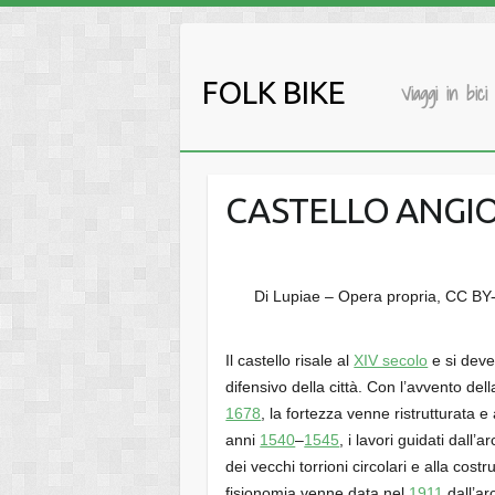
Salta
al
contenuto
FOLK BIKE
Viaggi in bici
CASTELLO ANGIO
Di Lupiae – Opera propria, CC BY
Il castello risale al
XIV secolo
e si deve
difensivo della città. Con l’avvento del
1678
, la fortezza venne ristrutturata e
anni
1540
–
1545
, i lavori guidati dall’a
dei vecchi torrioni circolari e alla cost
fisionomia venne data nel
1911
dall’ar