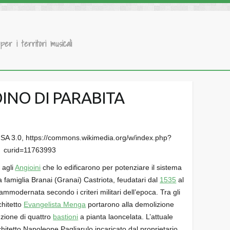
 per i territori musicali
INO DI PARABITA
-SA 3.0, https://commons.wikimedia.org/w/index.php?
curid=11763993
 agli
Angioini
che lo edificarono per potenziare il sistema
la famiglia Branai (Granai) Castriota, feudatari dal
1535
al
 ammodernata secondo i criteri militari dell’epoca. Tra gli
rchitetto
Evangelista Menga
portarono alla demolizione
ruzione di quattro
bastioni
a pianta laoncelata. L’attuale
chitetto Napoleone Pagliarulo incaricato dal proprietario