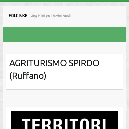
Salta
al
FOLK BIKE
Viaggi in bici per i territori musicali
contenuto
AGRITURISMO SPIRDO
(Ruffano)