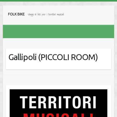
Salta
al
FOLK BIKE
Viaggi in bici per i territori musicali
contenuto
Gallipoli (PICCOLI ROOM)