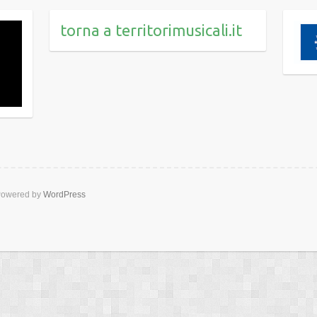
torna a territorimusicali.it
owered by
WordPress