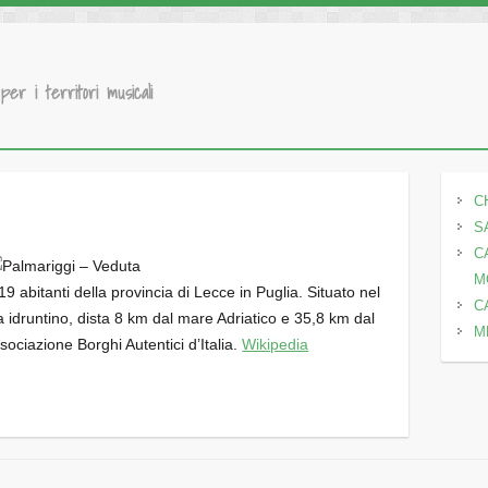
 per i territori musicali
C
S
C
M
9 abitanti della provincia di Lecce in Puglia. Situato nel
C
ra idruntino, dista 8 km dal mare Adriatico e 35,8 km dal
M
sociazione Borghi Autentici d’Italia.
Wikipedia