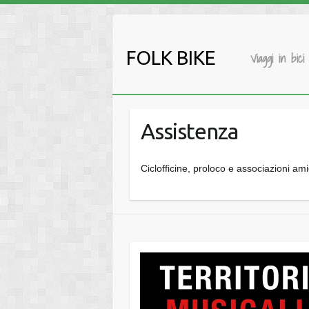
Salta
al
contenuto
FOLK BIKE
Viaggi in bici
Assistenza
Ciclofficine, proloco e associazioni ami