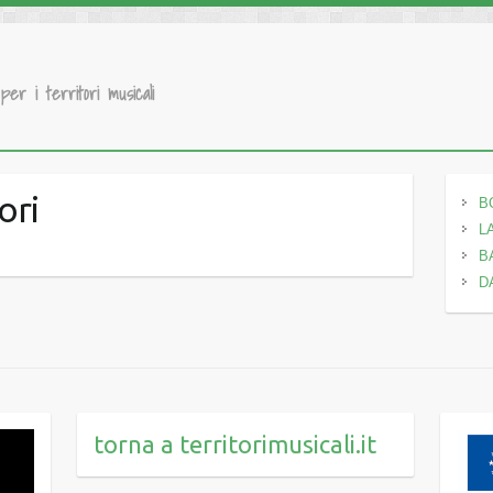
 per i territori musicali
ori
B
L
B
D
torna a territorimusicali.it