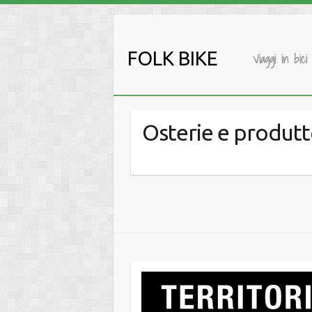
Salta
al
contenuto
FOLK BIKE
Viaggi in bici
Osterie e produtt