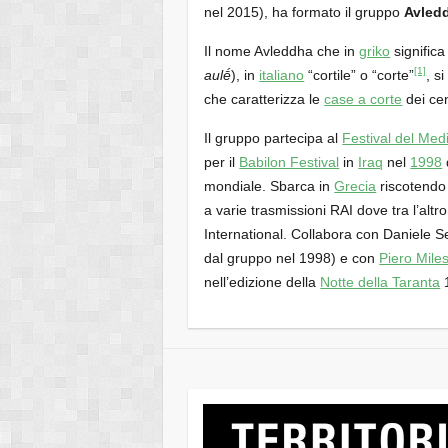
nel 2015), ha formato il gruppo
Avled
Il nome Avleddha che in
griko
significa
[1]
aulḗ
), in
italiano
“cortile” o “corte”
, s
che caratterizza le
case a corte
dei cen
Il gruppo partecipa al
Festival del Med
per il
Babilon Festival
in
Iraq
nel
1998
mondiale. Sbarca in
Grecia
riscotendo 
a varie trasmissioni RAI dove tra l’alt
International. Collabora con Daniele Se
dal gruppo nel 1998) e con
Piero Miles
nell’edizione della
Notte della Taranta
1