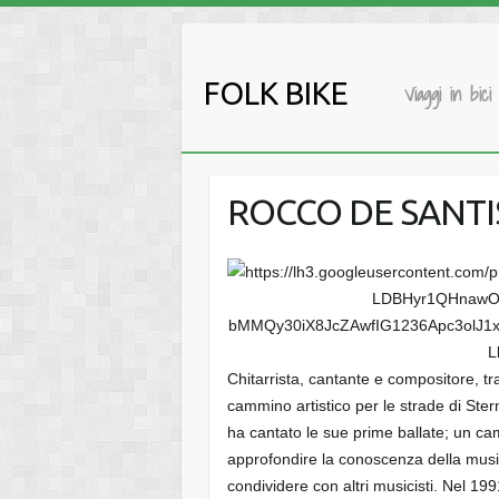
Salta
al
contenuto
FOLK BIKE
Viaggi in bici
ROCCO DE SANTIS 
Chitarrista, cantante e compositore, tra
cammino artistico per le strade di St
ha cantato le sue prime ballate; un ca
approfondire la conoscenza della musi
condividere con altri musicisti. Nel 19