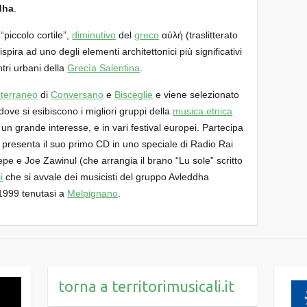
dha
.
 “piccolo cortile”,
diminutivo
del
greco
αὐλή (traslitterato
i ispira ad uno degli elementi architettonici più significativi
tri urbani della
Grecìa Salentina
.
iterraneo
di
Conversano
e
Bisceglie
e viene selezionato
dove si esibiscono i migliori gruppi della
musica etnica
un grande interesse, e in vari festival europei. Partecipa
ro presenta il suo primo CD in uno speciale di Radio Rai
pe e Joe Zawinul (che arrangia il brano “Lu sole” scritto
i
che si avvale dei musicisti del gruppo Avleddha
999 tenutasi a
Melpignano
.
torna a territorimusicali.it