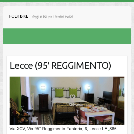
Salta
al
FOLK BIKE
Viaggi in bici per i territori musicali
contenuto
Lecce (95′ REGGIMENTO)
Via XCV, Via 95° Reggimento Fanteria, 6, Lecce LE.
366