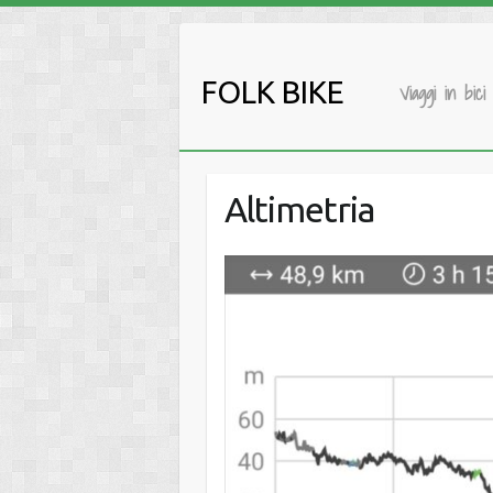
Salta
al
contenuto
FOLK BIKE
Viaggi in bici
Altimetria