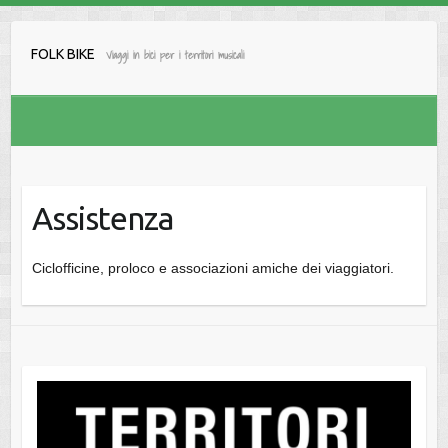
Salta
al
FOLK BIKE
Viaggi in bici per i territori musicali
contenuto
Assistenza
Ciclofficine, proloco e associazioni amiche dei viaggiatori.