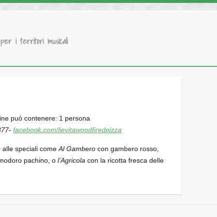
 per i territori musicali
377-
facebook.com/lievitawoodfiredpizza
e alle speciali come
Al Gambero
con gambero rosso,
 pomodoro pachino, o
l’Agricola
con la ricotta fresca delle