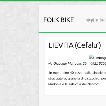
Salta
al
contenuto
FOLK BIKE
Viaggi in bici
LIEVITA (Cefalu’)
via Giacomo Matteotti, 29
–
0921 820
In menu oltre 40 pizze, dalle classich
stracciatella, granella di pistacchio,
Madonie e la salsiccia dei Nebrodi.