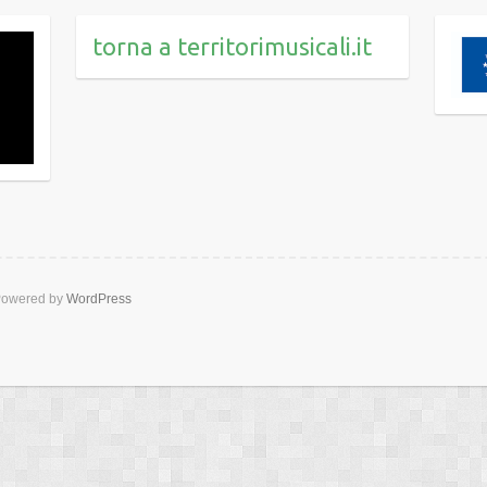
torna a territorimusicali.it
owered by
WordPress