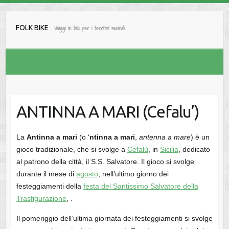
Salta
al
FOLK BIKE
Viaggi in bici per i territori musicali
contenuto
ANTINNA A MARI (Cefalu’)
La
Antinna a mari
(o ‘
ntinna a mari
,
antenna a mare
) è un
gioco tradizionale, che si svolge a
Cefalù
, in
Sicilia
, dedicato
al patrono della città, il S.S. Salvatore. Il gioco si svolge
durante il mese di
agosto
, nell’ultimo giorno dei
festeggiamenti della
festa del Santissimo Salvatore della
Trasfigurazione
, .
Il pomeriggio dell’ultima giornata dei festeggiamenti si svolge