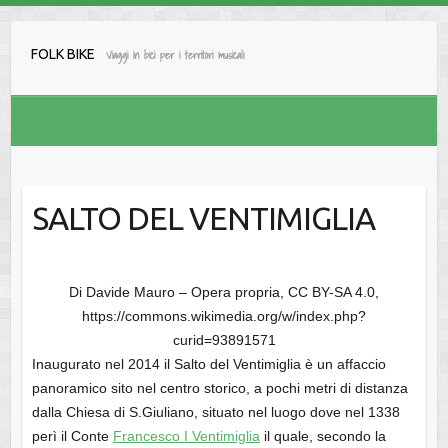
Salta
al
FOLK BIKE
Viaggi in bici per i territori musicali
contenuto
SALTO DEL VENTIMIGLIA
Di Davide Mauro – Opera propria, CC BY-SA 4.0,
https://commons.wikimedia.org/w/index.php?
curid=93891571
Inaugurato nel 2014 il Salto del Ventimiglia è un affaccio
panoramico sito nel centro storico, a pochi metri di distanza
dalla Chiesa di S.Giuliano, situato nel luogo dove nel 1338
perì il Conte
Francesco I Ventimiglia
il quale, secondo la