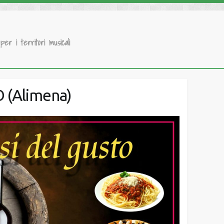
 per i territori musicali
 (Alimena)