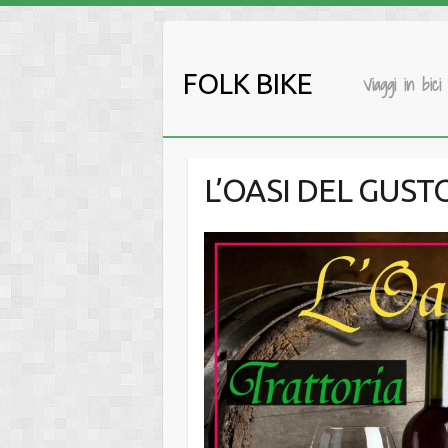
Salta
al
contenuto
FOLK BIKE
Viaggi in bici
L’OASI DEL GUSTO