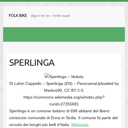
Salta
al
FOLK BIKE
Viaggi in bici per i territori musicali
contenuto
SPERLINGA
Di Lahiri Cappello – Sperlinga (EN) – PanoramaUploaded by
Markos90, CC BY 2.0,
https://commons.wikimedia.org/w/index.php?
curid=27255681
Sperlinga è un comune italiano di 698 abitanti del libero
consorzio comunale di Enna in Sicilia. Il comune fa parte del
circuito dei borghi più belli d’Italia.
Wikipedia