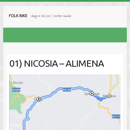
Salta
al
FOLK BIKE
Viaggi in bici per i territori musicali
contenuto
01) NICOSIA – ALIMENA